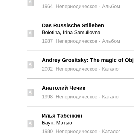
1964
Непериодическое - Альбом
Das Russische Stilleben
Bolotina, Irina Samuilovna
1987
Непериодическое - Альбом
Andrey Grositsky: The magic of Obj
2002
Непериодическое - Каталог
Анатолий Чечик
1998
Непериодическое - Каталог
Илья Табенкин
Баун, Мэтью
1980
Непериодическое - Каталог