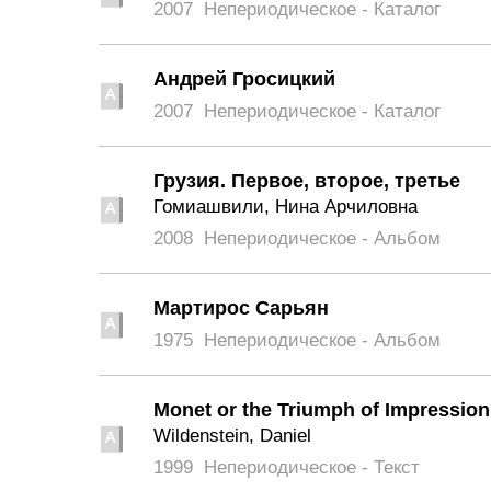
2007
Непериодическое - Каталог
Андрей Гросицкий
2007
Непериодическое - Каталог
Грузия. Первое, второе, третье
Гомиашвили, Нина Арчиловна
2008
Непериодическое - Альбом
Мартирос Сарьян
1975
Непериодическое - Альбом
Monet or the Triumph of Impressio
Wildenstein, Daniel
1999
Непериодическое - Текст