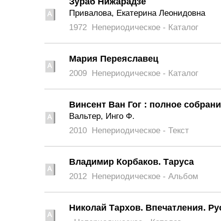
Зураб Нижарадзе
Привалова, Екатерина Леонидовна
1972
Непериодическое - Каталог
Мария Переяславец
2009
Непериодическое - Каталог
Винсент Ван Гог : полное собрание
Вальтер, Инго Ф.
2010
Непериодическое - Текст
Владимир Корбаков. Таруса
2012
Непериодическое - Альбом
Николай Тархов. Впечатления. Ру