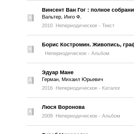
Винсент Ван Гог : полное собрание
Вальтер, Инго Ф.
2010
Непериодическое - Текст
Борис Костромин. Живопись, гра
Непериодическое - Альбом
Эдуар Мане
Герман, Михаил Юрьевич
2016
Непериодическое - Каталог
Люся Воронова
2009
Непериодическое - Альбом