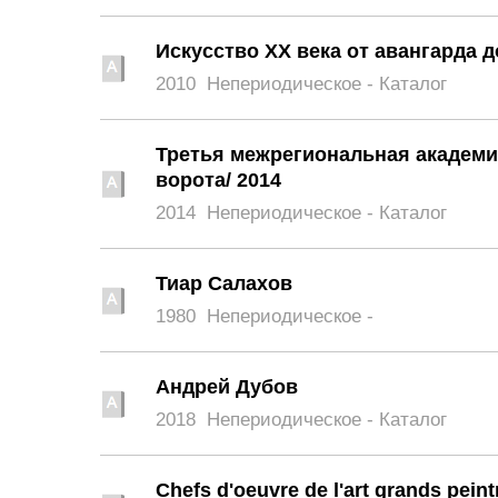
Искусство XX века от авангарда 
2010
Непериодическое - Каталог
Третья межрегиональная академ
ворота/ 2014
2014
Непериодическое - Каталог
Тиар Салахов
1980
Непериодическое -
Андрей Дубов
2018
Непериодическое - Каталог
Chefs d'oeuvre de l'art grands peint