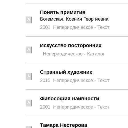
Понять примитив
Богемская, Ксения Георгиевна
2001
Непериодическое - Текст
Искусство посторонних
Непериодическое - Каталог
Странный художник
2015
Непериодическое - Текст
Философия наивности
2001
Непериодическое - Текст
Тамара Нестерова