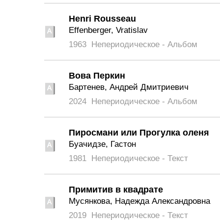
Henri Rousseau
Effenberger, Vratislav
1963
Непериодическое - Альбом
Вова Перкин
Бартенев, Андрей Дмитриевич
2024
Непериодическое - Альбом
Пиросмани или Прогулка оленя
Буачидзе, Гастон
1981
Непериодическое - Текст
Примитив в квадрате
Мусянкова, Надежда Александровна
2019
Непериодическое - Текст