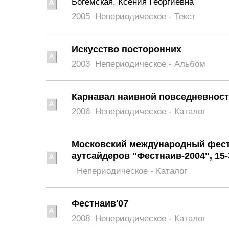
Богемская, Ксения Георгиевна
2005
Непериодическое - Текст
Искусство посторонних
2003
Непериодическое - Альбом
Карнавал наивной повседневнос
2006
Непериодическое - Каталог
Московский международный фести
аутсайдеров "Фестнаив-2004", 15-
Непериодическое - Каталог
Фестнаив'07
2008
Непериодическое - Каталог