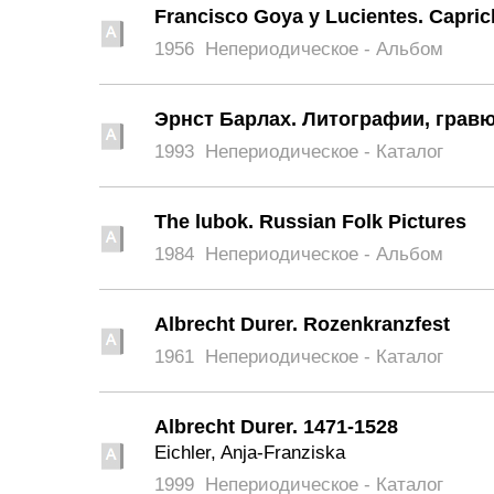
Francisco Goya y Lucientes. Capri
1956
Непериодическое - Альбом
Эрнст Барлах. Литографии, грав
1993
Непериодическое - Каталог
The lubok. Russian Folk Pictures
1984
Непериодическое - Альбом
Albrecht Durer. Rozenkranzfest
1961
Непериодическое - Каталог
Albrecht Durer. 1471-1528
Eichler, Anja-Franziska
1999
Непериодическое - Каталог