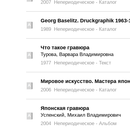
2007
Непериодическое - Каталог
Georg Baselitz. Druckgraphik 1963-
1989
Непериодическое - Каталог
Что такое гравюра
Турова, Варвара Владимировна
1977
Непериодическое - Текст
Мировое искусство. Мастера япо
2006
Непериодическое - Каталог
Японская гравюра
Успенский, Михаил Владимирович
2004
Непериодическое - Альбом