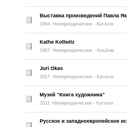
Выставка произведений Павла Я
1964
Непериодическое - Каталог
Kathe Kollwitz
1987
Непериодическое - Альбом
Juri Okas
2017
Непериодическое - Каталог
Музей "Книга художника"
2011
Непериодическое - Каталог
Русское и западноевропейское иск