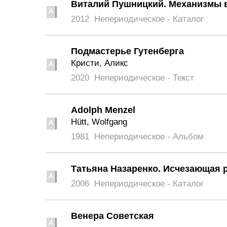
Виталий Пушницкий. Механизмы 
2012
Непериодическое - Каталог
Подмастерье Гутенберга
Кри­сти, Аликс
2020
Непериодическое - Текст
Adolph Menzel
Hütt, Wolfgang
1981
Непериодическое - Альбом
Татьяна Назаренко. Иcчезающая 
2006
Непериодическое - Каталог
Венера Советская