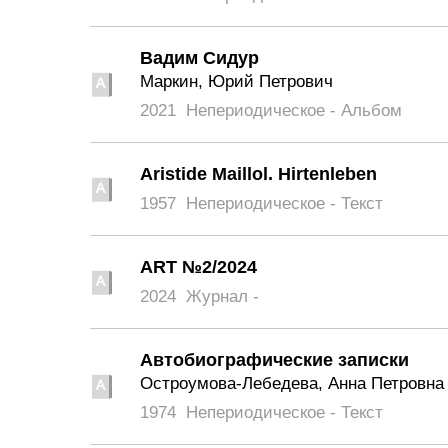
Вадим Сидур
Маркин, Юрий Петрович
2021
Непериодическое - Альбом
Aristide Maillol. Hirtenleben
1957
Непериодическое - Текст
ART №2/2024
2024
Журнал -
Автобиографические записки
Остроумова-Лебедева, Анна Петровна
1974
Непериодическое - Текст