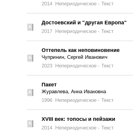
2014
Непериодическое - Текст
Достоевский и "другая Европа"
2017
Непериодическое - Текст
Оттепель как неповиновение
Чупринин, Сергей Иванович
2023
Непериодическое - Текст
Пакет
Журавлева, Анна Ивановна
1996
Непериодическое - Текст
XVIII век: топосы и пейзажи
2014
Непериодическое - Текст