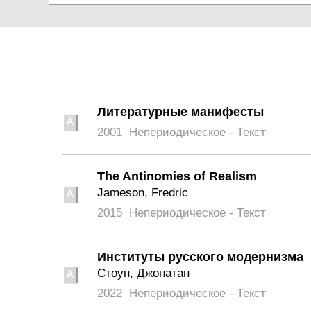
Литературные манифесты
2001
Непериодическое - Текст
The Antinomies of Realism
Jameson, Fredric
2015
Непериодическое - Текст
Институты русского модернизма
Стоун, Джонатан
2022
Непериодическое - Текст