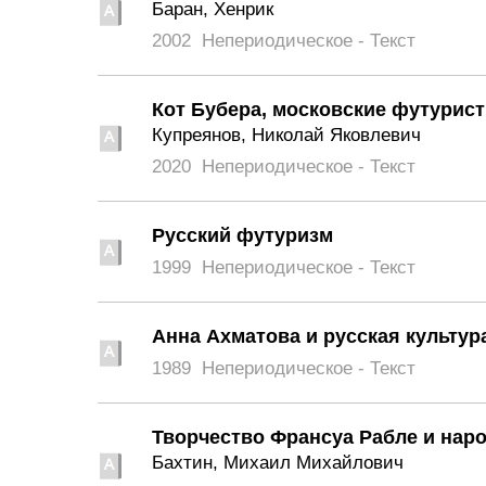
Баран, Хенрик
2002
Непериодическое - Текст
Кот Бубера, московские футурист
Купреянов, Николай Яковлевич
2020
Непериодическое - Текст
Русский футуризм
1999
Непериодическое - Текст
Анна Ахматова и русская культур
1989
Непериодическое - Текст
Творчество Франсуа Рабле и наро
Бахтин, Михаил Михайлович