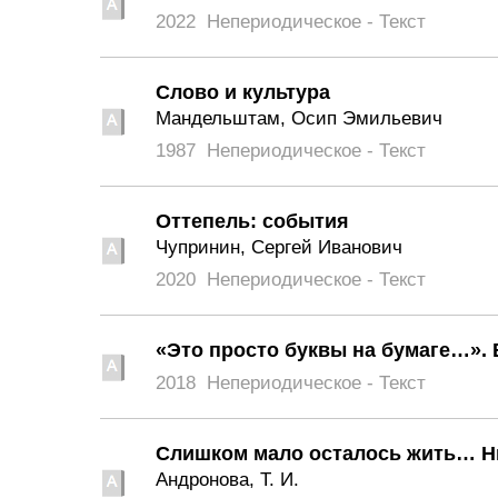
2022
Непериодическое - Текст
Слово и культура
Мандельштам, Осип Эмильевич
1987
Непериодическое - Текст
Оттепель: события
Чупринин, Сергей Иванович
2020
Непериодическое - Текст
«Это просто буквы на бумаге…».
2018
Непериодическое - Текст
Слишком мало осталось жить… Н
Андронова, Т. И.