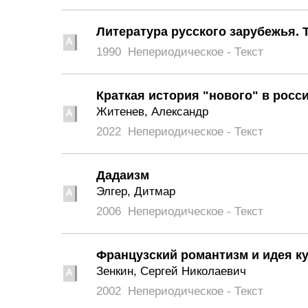
Литература русского зарубежья. 
1990
Непериодическое - Текст
Краткая история "нового" в росс
Житенев, Александр
2022
Непериодическое - Текст
Дадаизм
Элгер, Дитмар
2006
Непериодическое - Текст
Французский романтизм и идея к
Зенкин, Сергей Николаевич
2002
Непериодическое - Текст