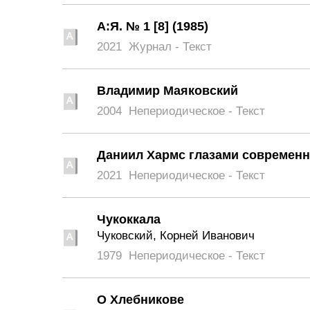
А:Я. № 1 [8] (1985)
2021
Журнал - Текст
Владимир Маяковский
2004
Непериодическое - Текст
Даниил Хармс глазами современ
2021
Непериодическое - Текст
Чукоккала
Чуковский, Корней Иванович
1979
Непериодическое - Текст
О Хлебникове