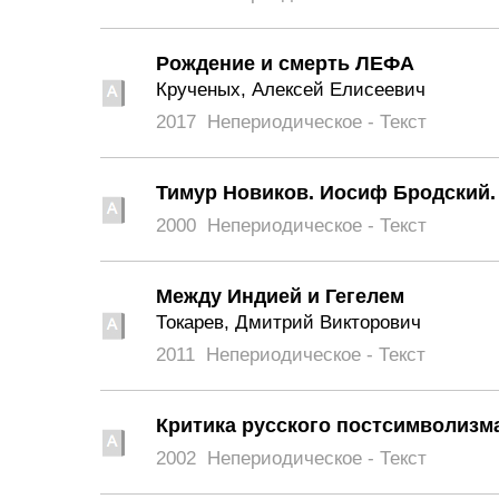
Рождение и смерть ЛЕФА
Крученых, Алексей Елисеевич
2017
Непериодическое - Текст
Тимур Новиков. Иосиф Бродский.
2000
Непериодическое - Текст
Между Индией и Гегелем
Токарев, Дмитрий Викторович
2011
Непериодическое - Текст
Критика русского постсимволизм
2002
Непериодическое - Текст