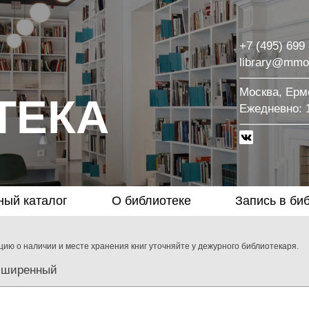
+7 (495) 699
library@mmo
Москва, Ермо
ТЕКА
Eжедневно: 1
ный каталог
О библиотеке
Запись в би
ию о наличии и месте хранения книг уточняйте у дежурного библиотекаря.
сширенный