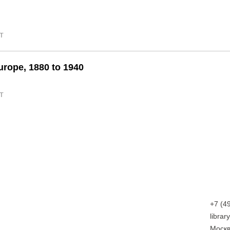
т
urope, 1880 to 1940
т
+7 (4
libra
Москв