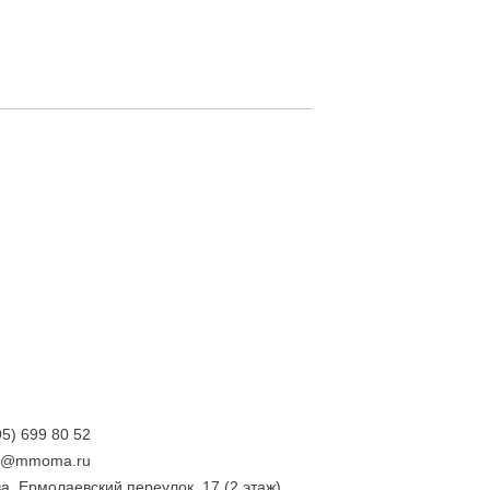
95) 699 80 52
ry@mmoma.ru
а, Ермолаевский переулок, 17 (2 этаж)