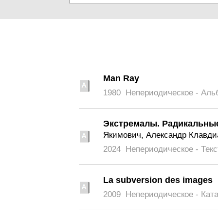
Man Ray
1980
Непериодическое - Аль
Экстремалы. Радикальные
Якимович, Александр Клавди
2024
Непериодическое - Текс
La subversion des images
2009
Непериодическое - Кат