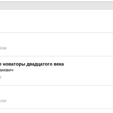
бом
 новаторы двадцатого века
анович
т
алог