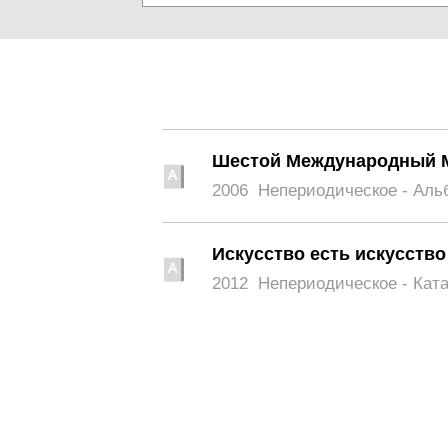
Шестой Международный М
2006
Непериодическое - Аль
Искусство есть искусство
2012
Непериодическое - Кат