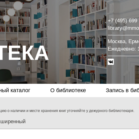
+7 (495) 699
library@mmo
Москва, Ермо
ТЕКА
Eжедневно: 1
ный каталог
О библиотеке
Запись в би
ию о наличии и месте хранения книг уточняйте у дежурного библиотекаря.
сширенный