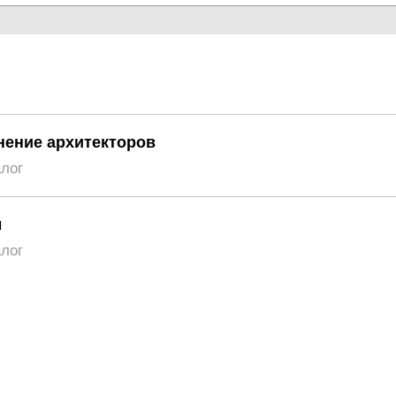
нение архитекторов
алог
ы
алог