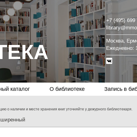
+7 (495) 699
library@mmo
Москва, Ермо
ТЕКА
Eжедневно: 1
ный каталог
О библиотеке
Запись в би
ию о наличии и месте хранения книг уточняйте у дежурного библиотекаря.
сширенный