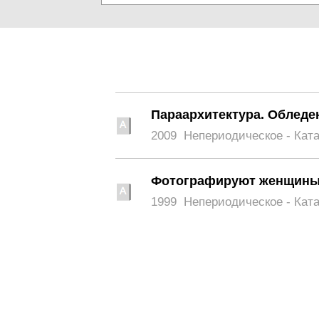
Параархитектура. Обледе
2009
Непериодическое - Кат
Фотографируют женщин
1999
Непериодическое - Кат