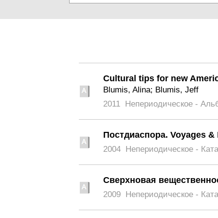
Cultural tips for new Ameri
Blumis, Alina; Blumis, Jeff
2011
Непериодическое - Аль
Постдиаспора. Voyages & 
2004
Непериодическое - Кат
Сверхновая вещественно
2009
Непериодическое - Кат