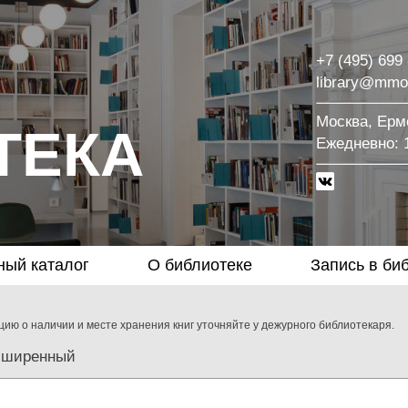
+7 (495) 699
library@mmo
Москва, Ермо
ТЕКА
Eжедневно: 1
ный каталог
О библиотеке
Запись в би
ию о наличии и месте хранения книг уточняйте у дежурного библиотекаря.
сширенный