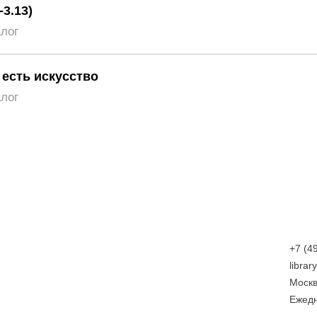
-3.13)
алог
 есть искусство
алог
+7 (4
libra
Москв
Eжедн