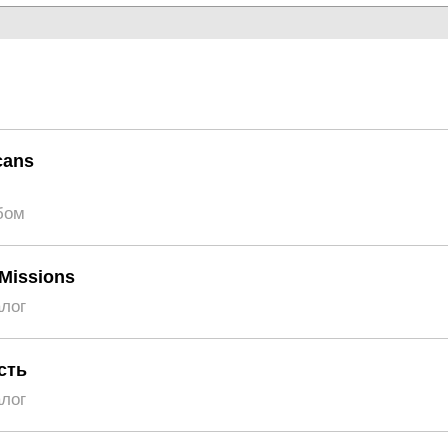
cans
бом
Missions
алог
сть
алог