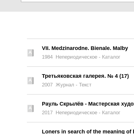
VII. Medzinarodne. Bienale. Malby
1984
Непериодическое - Каталог
Третьяковская галерея. № 4 (17)
2007
Журнал - Текст
Рауль Скрылёв - Мастерская худ
2017
Непериодическое - Каталог
Loners in search of the meaning of l