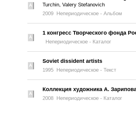
Turchin, Valery Stefanovich
2009
Непериодическое - Альбом
1 конгресс Творческого фонда Ро
Непериодическое - Каталог
Soviet dissident artists
1995
Непериодическое - Текст
Коллекция художника А. Зарипова
2008
Непериодическое - Каталог