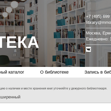
+7 (495) 699
library@mmo
Москва, Ермо
ТЕКА
Eжедневно: 1
ный каталог
О библиотеке
Запись в би
ию о наличии и месте хранения книг уточняйте у дежурного библиотекаря.
сширенный