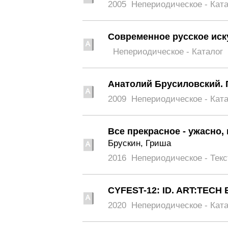
2005
Непериодическое - Кат
Современное русское иск
Непериодическое - Каталог
Анатолий Брусиловский. 
2009
Непериодическое - Кат
Все прекрасное - ужасно,
Брускин, Гриша
2016
Непериодическое - Текс
CYFEST-12: ID. ART:TECH 
2020
Непериодическое - Кат