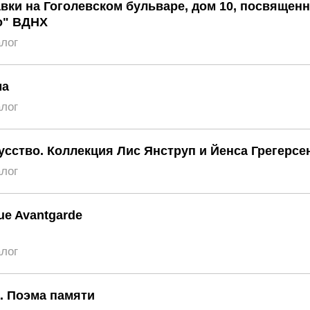
вки на Гоголевском бульваре, дом 10, посвященн
о" ВДНХ
алог
ма
алог
усство. Коллекция Лис Янструп и Йенса Грегерсе
алог
eue Avantgarde
алог
. Поэма памяти