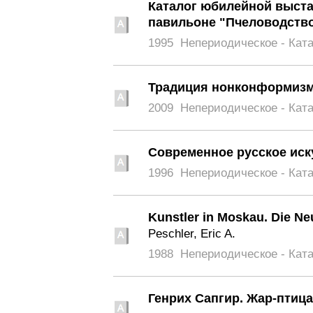
Каталог юбилейной выста
павильоне "Пчеловодств
1995
Непериодическое - Кат
Традиция нонконформиз
2009
Непериодическое - Кат
Современное русское иск
1996
Непериодическое - Кат
Kunstler in Moskau. Die N
Peschler, Eric A.
1988
Непериодическое - Кат
Генрих Сапгир. Жар-птица