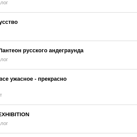
алог
усство
Пантеон русского андеграунда
алог
 все ужасное - прекрасно
т
EXHIBITION
алог