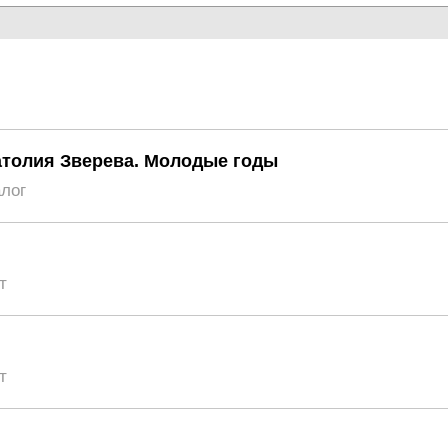
атолия Зверева. Молодые годы
алог
т
т