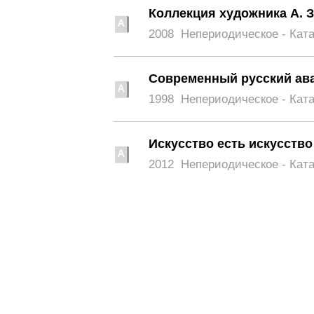
Коллекция художника А. З
2008
Непериодическое - Кат
Современный русский ава
1998
Непериодическое - Кат
Искусство есть искусство
2012
Непериодическое - Кат