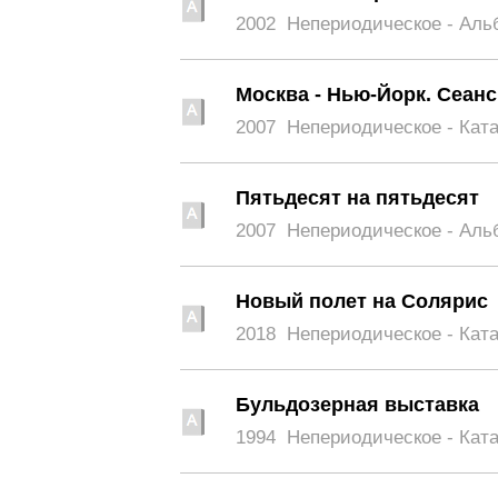
2002
Непериодическое - Аль
Москва - Нью-Йорк. Сеан
2007
Непериодическое - Кат
Пятьдесят на пятьдесят
2007
Непериодическое - Аль
Новый полет на Солярис
2018
Непериодическое - Кат
Бульдозерная выставка
1994
Непериодическое - Кат