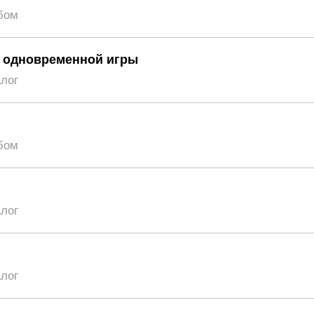
бом
с одновременной игры
алог
бом
алог
алог