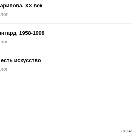
арипова. XX век
алог
нгард, 1958-1998
алог
 есть искусство
алог