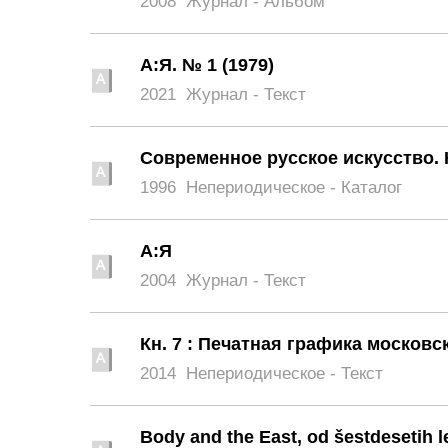
2008
Журнал - Альбом
А:Я. № 1 (1979)
2021
Журнал - Текст
Современное русское искусство. 
1996
Непериодическое - Каталог
А:Я
2004
Журнал - Текст
Кн. 7 : Печатная графика москов
2014
Непериодическое - Текст
Body and the East, od šestdesetih l