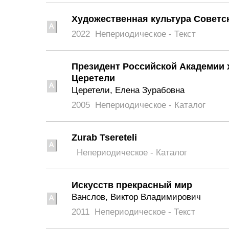
Художественная культура Советск
2022
Непериодическое - Текст
Президент Российской Академии 
Церетели
Церетели, Елена Зурабовна
2005
Непериодическое - Каталог
Zurab Tsereteli
Непериодическое - Каталог
Искусств прекрасный мир
Ванслов, Виктор Владимирович
2011
Непериодическое - Текст