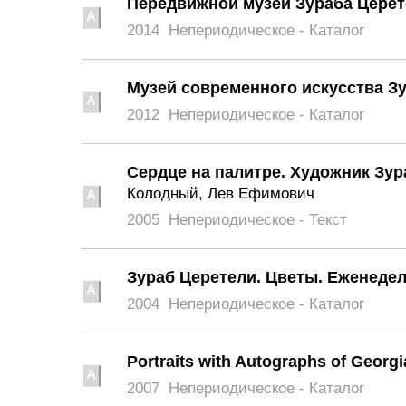
Передвижной музей Зураба Церете
2014
Непериодическое - Каталог
Музей современного искусства З
2012
Непериодическое - Каталог
Сердце на палитре. Художник Зур
Колодный, Лев Ефимович
2005
Непериодическое - Текст
Зураб Церетели. Цветы. Еженеде
2004
Непериодическое - Каталог
Portraits with Autographs of Georgi
2007
Непериодическое - Каталог