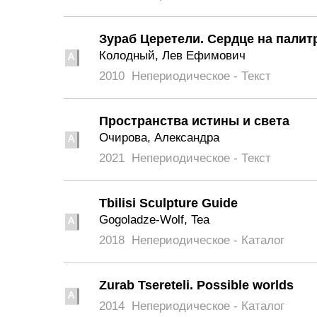
Зураб Церетели. Сердце на палит
Колодный, Лев Ефимович
2010
Непериодическое - Текст
Пространства истины и света
Очирова, Александра
2021
Непериодическое - Текст
Tbilisi Sculpture Guide
Gogoladze-Wolf, Tea
2018
Непериодическое - Каталог
Zurab Tsereteli. Possible worlds
2014
Непериодическое - Каталог