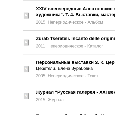
XXIV внеочередные Алпатовские 
художника". Т. 4. Выставки, маст
2015
Непериодическое - Альбом
Zurab Tsereteli. Incanto delle origi
2011
Непериодическое - Каталог
Персональные выставки З. К. Цер
Церетели, Елена Зурабовна
2005
Непериодическое - Текст
Журнал "Русская галерея - ХХI век
2015
Журнал -