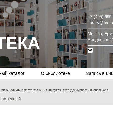
+7 (495) 699
library@mmo
Москва, Ермо
ТЕКА
Eжедневно: 1
ный каталог
О библиотеке
Запись в би
ию о наличии и месте хранения книг уточняйте у дежурного библиотекаря.
сширенный