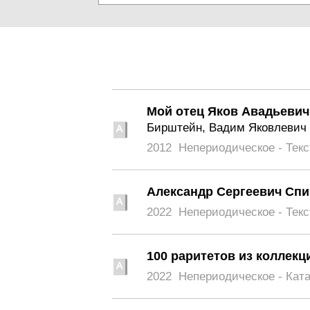
Мой отец Яков Авадьеви
Бирштейн, Вадим Яковлевич
2012
Непериодическое - Текс
Александр Сергеевич Спи
2022
Непериодическое - Текс
100 раритетов из коллекц
2022
Непериодическое - Кат