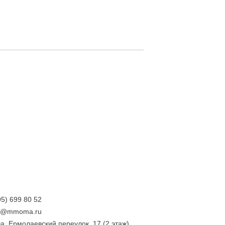
95) 699 80 52
ry@mmoma.ru
а, Ермолаевский переулок, 17 (2 этаж)