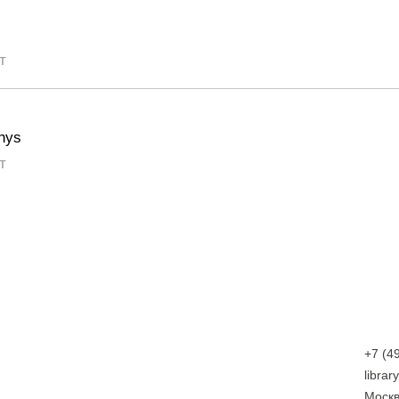
т
Rhys
т
+7 (4
libra
Москв