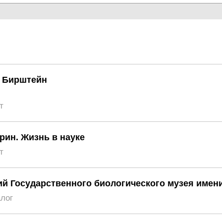
ч Бирштейн
т
рин. Жизнь в науке
т
ий Государственного биологического музея имени
алог