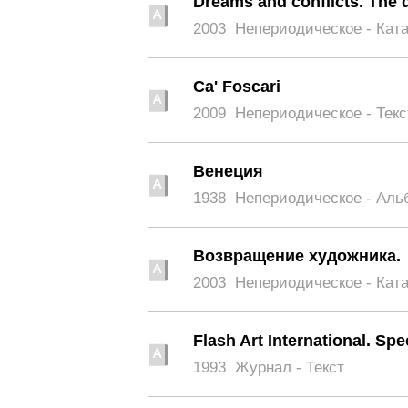
Dreams and conflicts. The d
2003
Непериодическое - Кат
Ca' Foscari
2009
Непериодическое - Текс
Венеция
1938
Непериодическое - Аль
Возвращение художника.
2003
Непериодическое - Кат
Flash Art International. Sp
1993
Журнал - Текст