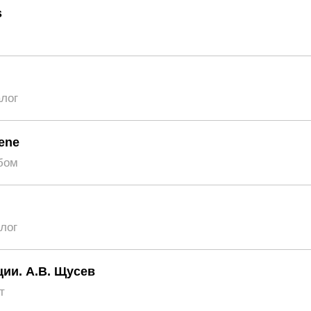
s
алог
cene
бом
лог
ии. А.В. Щусев
т