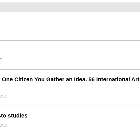
т
 One Citizen You Gather an Idea. 56 International Art
алог
to studies
алог