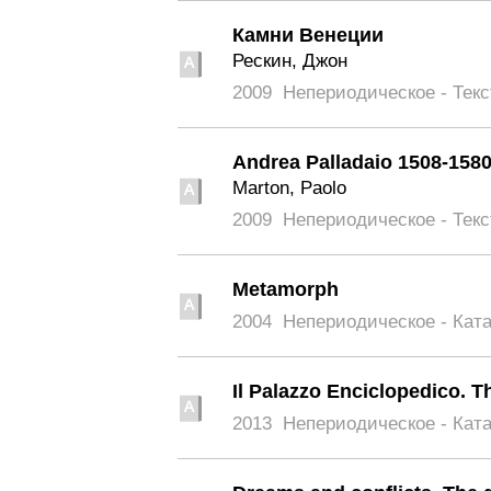
Камни Венеции
Рескин, Джон
2009
Непериодическое - Текс
Andrea Palladaio 1508-158
Marton, Paolo
2009
Непериодическое - Текс
Metamorph
2004
Непериодическое - Кат
Il Palazzo Enciclopedico. 
2013
Непериодическое - Кат