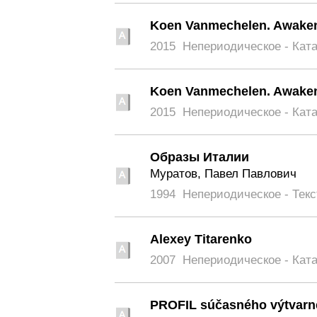
Koen Vanmechelen. Awaken
2015
Непериодическое - Кат
Koen Vanmechelen. Awaken
2015
Непериодическое - Кат
Образы Италии
Муратов, Павел Павлович
1994
Непериодическое - Текс
Alexey Titarenko
2007
Непериодическое - Кат
PROFIL súčasného výtvarn