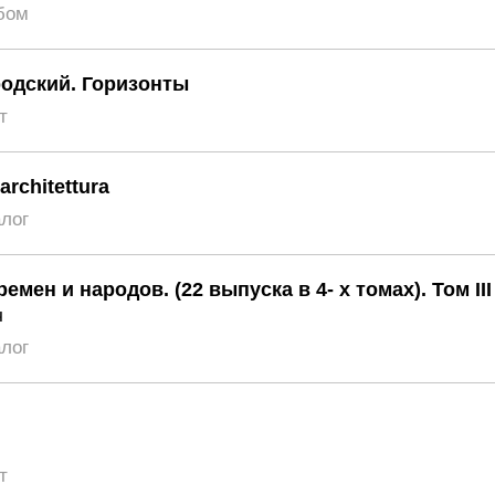
бом
одский. Горизонты
т
architettura
алог
мен и народов. (22 выпуска в 4- х томах). Том III
ч
алог
т