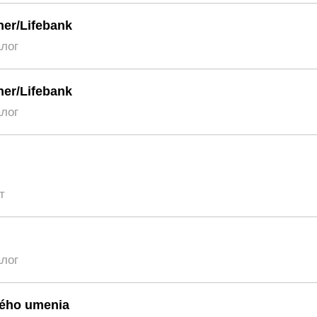
er/Lifebank
алог
er/Lifebank
алог
т
алог
ého umenia