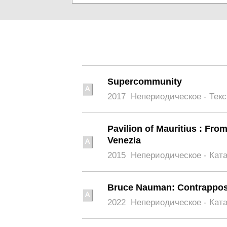
Supercommunity
2017
Непериодическое - Текс
Pavilion of Mauritius : From
Venezia
2015
Непериодическое - Кат
Bruce Nauman: Contrappos
2022
Непериодическое - Кат