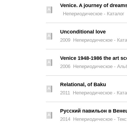
Venice. A journey of dream
Непериодическое - Каталог
Unconditional love
2009
Непериодическое - Кат
Venice 1948-1986 the art s
2006
Непериодическое - Аль
Relational, of Baku
2011
Непериодическое - Ката
Русский павильон в Венец
2014
Непериодическое - Текс