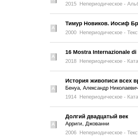
2015
Непериодическое - Аль
Тимур Новиков. Иосиф Бр
2000
Непериодическое - Текс
16 Mostra Internazionale di 
2018
Непериодическое - Кат
История живописи всех вре
Бенуа, Александр Николаеви
1914
Непериодическое - Кат
Долгий двадцатый век
Арриги, Джованни
2006
Непериодическое - Текс