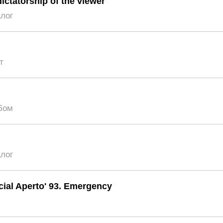
ictatorship of the viewer
алог
т
бом
алог
ecial Aperto' 93. Emergency