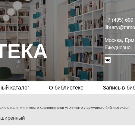
+7 (495) 699
library@mmo
Москва, Ермо
ТЕКА
Eжедневно: 1
ный каталог
О библиотеке
Запись в би
ию о наличии и месте хранения книг уточняйте у дежурного библиотекаря.
сширенный