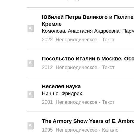
Юбилей Петра Великого и Полите
Кремле
Комолова, Анастасия Андреевна; Парм
2022
Непериодическое - Текст
Посольство Италии в Москве. Ос
2012
Непериодическое - Текст
Веселея наука
Ницше, Фридрих
2001
Непериодическое - Текст
The Armory Show Years of E. Ambr
1995
Непериодическое - Каталог