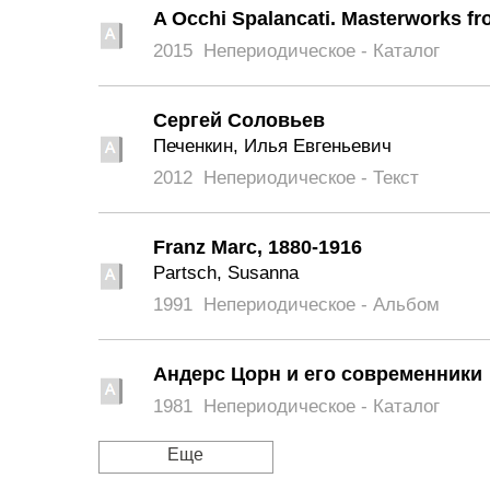
A Occhi Spalancati. Masterworks f
2015
Непериодическое - Каталог
Сергей Соловьев
Печенкин, Илья Евгеньевич
2012
Непериодическое - Текст
Franz Marc, 1880-1916
Partsch, Susanna
1991
Непериодическое - Альбом
Андерс Цорн и его современники
1981
Непериодическое - Каталог
Еще