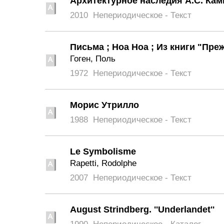
Архитектурное наследия А.С. Кам
2010
Непериодическое - Текст
Письма ; Ноа Ноа ; Из книги "Пре
Гоген, Поль
1972
Непериодическое - Текст
Морис Утрилло
1988
Непериодическое - Текст
Le Symbolisme
Rapetti, Rodolphe
2007
Непериодическое - Текст
August Strindberg. ''Underlandet''