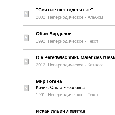
"Святые шестидесятые"
2002
Непериодическое - Альбом
Обри Бердслей
1992
Непериодическое - Текст
Die Peredwischniki. Maler des russ
2012
Непериодическое - Каталог
Мир Гогена
Кочик, Ольга Яковлевна
1991
Непериодическое - Текст
Исаак Ильич Левитан