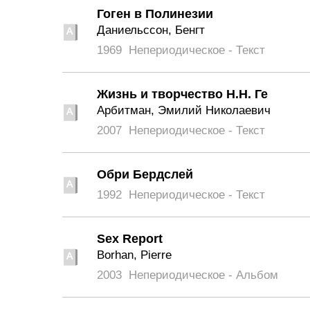
Гоген в Полинезии
Даниельссон, Бенгт
1969
Непериодическое - Текст
Жизнь и творчество Н.Н. Ге
Арбитман, Эмилий Николаевич
2007
Непериодическое - Текст
Обри Бердслей
1992
Непериодическое - Текст
Sex Report
Borhan, Pierre
2003
Непериодическое - Альбом