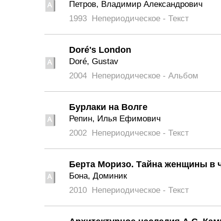
Петров, Владимир Александрович
1993
Непериодическое - Текст
Doré's London
Doré, Gustav
2004
Непериодическое - Альбом
Бурлаки на Волге
Репин, Илья Ефимович
2002
Непериодическое - Текст
Берта Моризо. Тайна женщины в 
Бона, Доминик
2010
Непериодическое - Текст