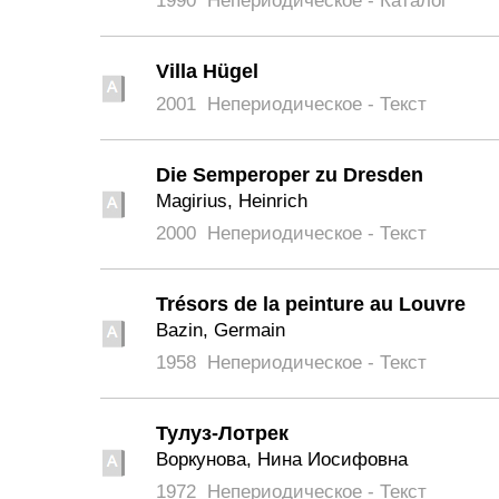
1990
Непериодическое - Каталог
Villa Hügel
2001
Непериодическое - Текст
Die Semperoper zu Dresden
Magirius, Heinrich
2000
Непериодическое - Текст
Trésors de la peinture au Louvre
Bazin, Germain
1958
Непериодическое - Текст
Тулуз-Лотрек
Воркунова, Нина Иосифовна
1972
Непериодическое - Текст