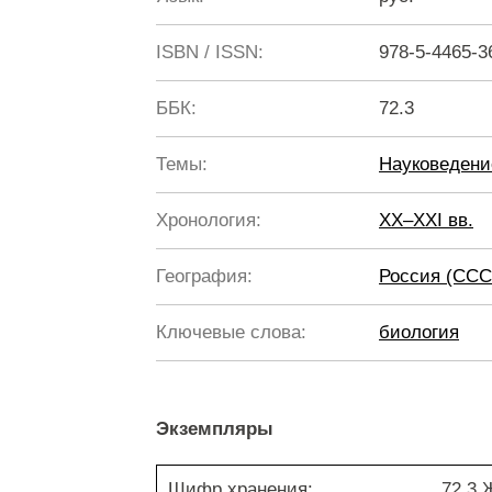
ISBN / ISSN:
978-5-4465-3
ББК:
72.3
Темы:
Науковедени
Хронология:
XX–XXI вв.
География:
Россия (ССС
Ключевые слова:
биология
Экземпляры
Шифр хранения:
72.3 