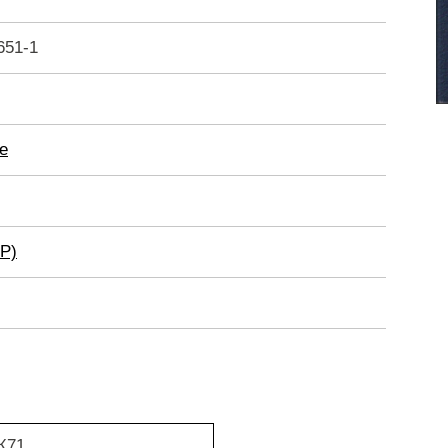
651-1
е
Р)
Ж71