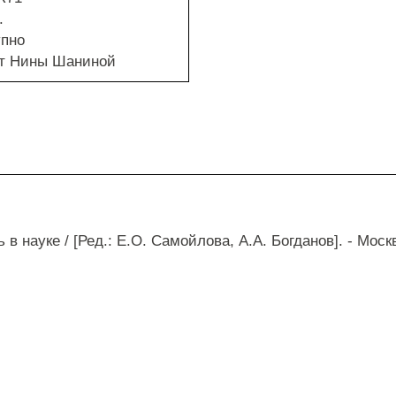
.
упно
от Нины Шаниной
 науке / [Ред.: Е.О. Самойлова, А.А. Богданов]. - Москва