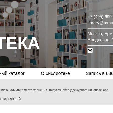
+7 (495) 699
library@mmo
Москва, Ермо
ТЕКА
Eжедневно: 1
ный каталог
О библиотеке
Запись в би
ию о наличии и месте хранения книг уточняйте у дежурного библиотекаря.
сширенный