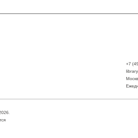
+7 (4
libra
Москв
Eжедн
2026.
тся