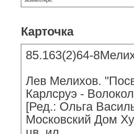
экземпляре:
Карточка
85.163(2)64-8Мелих
Лев Мелихов. "Пос
Карлсруэ - Волокола
[Ред.: Ольга Василь
Московский Дом Худ
цв. ил.