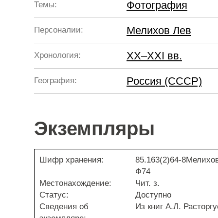
Фотография
Темы:
Мелихов Лев
Персоналии:
XX–XXI вв.
Хронология:
Россия (СССР)
География:
Экземпляры
Шифр хранения:
85.163(2)64-8Мелихов
Ф74
Местонахождение:
Чит. з.
Статус:
Доступно
Сведения об
Из книг А.Л. Расторг