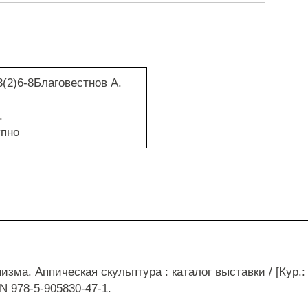
3(2)6-8Благовестнов А.
.
упно
зма. Аппическая скульптура : каталог выставки / [Кур.: 
SBN 978-5-905830-47-1.