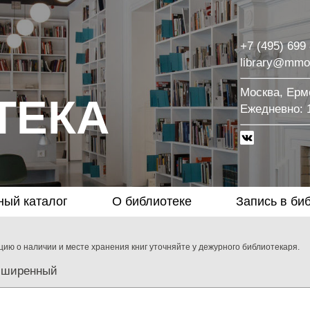
+7 (495) 699
library@mmo
Москва, Ермо
ТЕКА
Eжедневно: 1
ный каталог
О библиотеке
Запись в би
ию о наличии и месте хранения книг уточняйте у дежурного библиотекаря.
сширенный