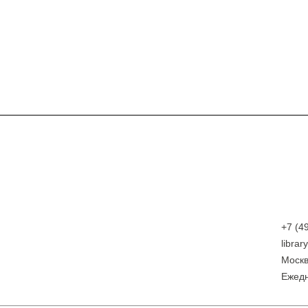
+7 (4
libra
Москв
Eжедн