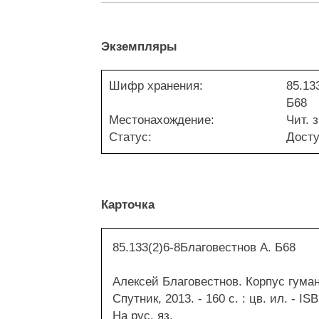
Экземпляры
Шифр хранения:
85.13
Б68
Местонахождение:
Чит. з
Статус:
Дост
Карточка
85.133(2)6-8Благовестнов А. Б68
Алексей Благовестнов. Корпус гумани
Спутник, 2013. - 160 с. : цв. ил. - I
На рус. яз.