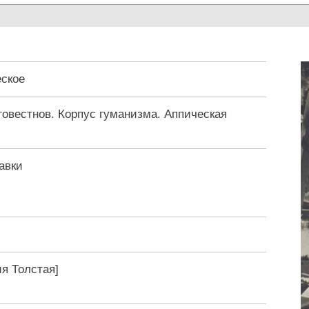
ское
говестнов. Корпус гуманизма. Аппическая
авки
ия Толстая]