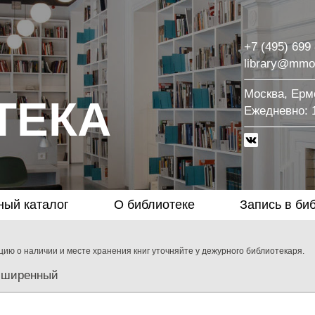
+7 (495) 699
library@mmo
Москва, Ермо
ТЕКА
Eжедневно: 1
ный каталог
О библиотеке
Запись в би
ию о наличии и месте хранения книг уточняйте у дежурного библиотекаря.
сширенный