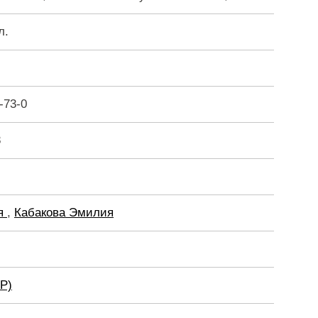
л.
-73-0
8
ья
,
Кабакова Эмилия
Р)