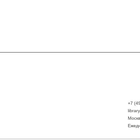
+7 (4
libra
Москв
Eжедн