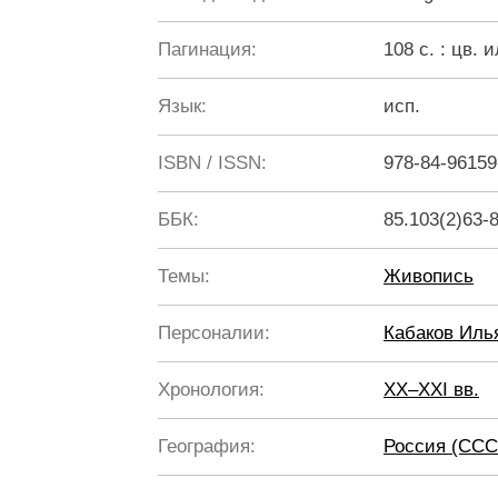
Пагинация:
108 с. : цв. и
Язык:
исп.
ISBN / ISSN:
978-84-96159
ББК:
85.103(2)63-
Темы:
Живопись
Персоналии:
Кабаков Ил
Хронология:
XX–XXI вв.
География:
Россия (ССС